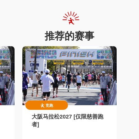
推荐的赛事
竞跑
大阪马拉松2027 [仅限慈善跑
者]