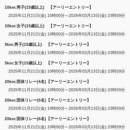
10km:男子(15歳以上) 【アーリーエントリー】
2025年11月21日(金) 10時00分～2026年03月13日(金) 23時59分
10km:女子(15歳以上) 【アーリーエントリー】
2025年11月21日(金) 10時00分～2026年03月13日(金) 23時59分
5km:男子(15歳以上) 【アーリーエントリー】
2025年11月21日(金) 10時00分～2026年03月13日(金) 23時59分
5km:女子(15歳以上) 【アーリーエントリー】
2025年11月21日(金) 10時00分～2026年03月13日(金) 23時59分
20km:団体リレー(4名)【アーリーエントリー】
2025年11月21日(金) 10時00分～2026年03月13日(金) 23時59分
20km:団体リレー(5名)【アーリーエントリー】
2025年11月21日(金) 10時00分～2026年03月13日(金) 23時59分
20km:団体リレー(6名)【アーリーエントリー】
2025年11月21日(金) 10時00分～2026年03月13日(金) 23時59分