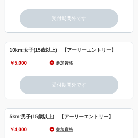
参加距離をノンストップで走ることが可能でかつ健康な15歳
以上の男子
受付期間外です
※18歳未満は保護者の同意が必要
10km:女子(15歳以上) 【アーリーエントリー】
￥5,000
参加資格
参加距離をノンストップで走ることが可能でかつ健康な15歳
以上の女子
受付期間外です
※18歳未満は保護者の同意が必要
5km:男子(15歳以上) 【アーリーエントリー】
￥4,000
参加資格