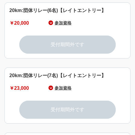
20km:団体リレー(6名)【レイトエントリー】
￥20,000
参加資格
年齢性別を問わず6名グループ
※18歳未満は保護者の同意が必要
受付期間外です
※参加料は1チーム分の料金です
20km:団体リレー(7名)【レイトエントリー】
￥23,000
参加資格
年齢性別を問わず7名グループ
※18歳未満は保護者の同意が必要
受付期間外です
※参加料は1チーム分の料金です