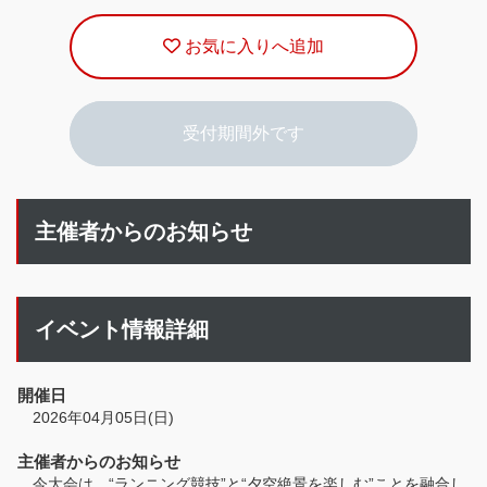
お気に入りへ追加
受付期間外です
主催者からのお知らせ
イベント情報詳細
開催日
2026年04月05日(日)
主催者からのお知らせ
今大会は、“ランニング競技”と“夕空絶景を楽しむ”ことを融合し