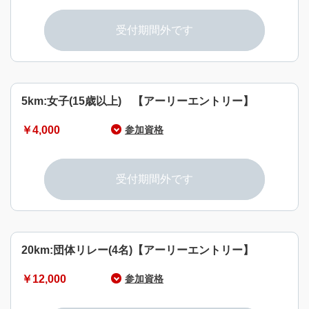
参加距離をノンストップで走ることが可能でかつ健康な15歳
以上の男子
受付期間外です
※18歳未満は保護者の同意が必要
5km:女子(15歳以上) 【アーリーエントリー】
￥4,000
参加資格
参加距離をノンストップで走ることが可能でかつ健康な15歳
以上の女子
受付期間外です
※18歳未満は保護者の同意が必要
20km:団体リレー(4名)【アーリーエントリー】
￥12,000
参加資格
年齢性別を問わず4名グループ