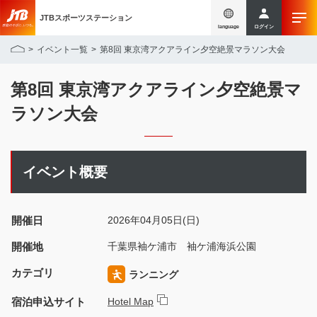
JTBスポーツステーション
language
ログイン
イベント一覧
第8回 東京湾アクアライン夕空絶景マラソン大会
第8回 東京湾アクアライン夕空絶景マ
ラソン大会
イベント概要
開催日
2026年04月05日(日)
開催地
千葉県袖ケ浦市 袖ケ浦海浜公園
カテゴリ
ランニング
宿泊申込サイト
Hotel Map