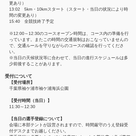
更あり）
13:02 5km・10kmスタート（スタート・当日の状況により時
間の変更あり）
15:40 全競技終了予定
※12:00～12:30のコースオープン時間は、コース内の準備を行
っています。またこの時間の交通規制はおこなっていませんの
で、交通ルールを守りながらのコースの確認を行ってくださ
い。
※当日の天候状況等に合わせて、当日の進行スケジュールは多
少前後することがあります。
受付について
【受付場所】
千葉県袖ケ浦市袖ケ浦海浜公園
【受付時間（当日）】
11:30～12:30
【当日の選手登録について】
会場に本部テントが設営されますので、時間厳守のうえ登録受
付デスクまでお越しください。