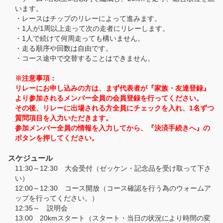
います。
・レースはチップのリレーによって進みます。
・1人が1周以上走って次の走者にリレーします。
・1人で続けて何周走っても構いません。
・走る順序や回数は自由です。
・コース途中で交替することはできません。
※注意事項：
リレーにお申し込みの方は、まず代表者が『家族・友達登録』
より参加されるメンバー全員の会員登録を行ってください。
その後、リレーに出場される方全員にチェックを入れ、1名ずつ
質問項目を入力いただきます。
参加メンバー全員の情報を入力してから、『決済手続きへ』の
ボタンを押してください。
スケジュール
11:30～12:30 大会受付（ゼッケン・記念品を受け取って下さ
い）
12:00～12:30 コース開放（コース確認を行う為のウォームア
ップを行ってください。）
12:35～ 説明会
13:00 20kmスタート（スタート・当日の状況により時間の変