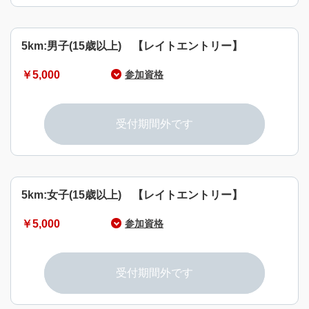
5km:男子(15歳以上) 【レイトエントリー】
￥5,000
参加資格
参加距離をノンストップで走ることが可能でかつ健康な15歳
以上の男子
受付期間外です
※18歳未満は保護者の同意が必要
5km:女子(15歳以上) 【レイトエントリー】
￥5,000
参加資格
参加距離をノンストップで走ることが可能でかつ健康な15歳
以上の女子
受付期間外です
※18歳未満は保護者の同意が必要