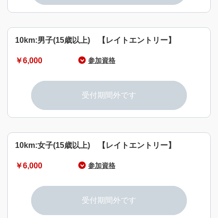
10km:男子(15歳以上) 【レイトエントリー】
￥6,000
参加資格
参加距離をノンストップで走ることが可能でかつ健康な15歳
以上の男子
受付期間外です
※18歳未満は保護者の同意が必要
10km:女子(15歳以上) 【レイトエントリー】
￥6,000
参加資格
参加距離をノンストップで走ることが可能でかつ健康な15歳
以上の女子
受付期間外です
※18歳未満は保護者の同意が必要