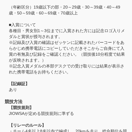
（年齢区分）19歳以下の部・20～29歳・30～39歳・40～49
歳・50～59歳・60～69歳・70歳以上
■入賞について
各種目・男女別1～3位までに入賞された方には記念ロゴ入りメ
ダルと賞状が授与されます。
※記録及び入賞の確認はゼッケンに記載されたバーコードをあ
らかじめ携帯電話にコピーしていただきそこからご自身にて入
賞の有無及び記録をご確認ください。（競技後10分程度で結果
が反映されます。）
※記念入賞メダルの本部デスクでの受け取りには結果が表示さ
れた携帯電話をお持ちください。
【記録証】
あり
競技方法
【競技規則】
JIOWSAが定める競技規則に準ずる
【リレーのルール】
・チーム4名以上8名以内で編成し、20kmを走り、総合順位を競