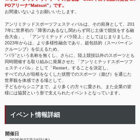
POアリーナ“Matsuri”」です。
お間違いないようお願いいたします。
アンリミテッドスポーツフェスティバルは、その前身として、201
7年に世界初の「障害のあるなし関わらず同じ土俵で競技をする融
合大会」、 「アンリミテッド パラ陸上」としてはじまりました。
2023年からは、より多様性融合であり、超包括的（スーパーイン
クルーシブ）を伝えるため、
“パラ”という名称を無くし、さらに、陸上競技以外のスポーツとも
同時開催する取り組みに発展させた 「アンリミテッドスポーツフ
ェスティバル」として「Restart」することを決定し、
すべての人が垣根をなくした状態でのスポーツ（遊び）を通じた
世界観を体感できる場として、
子どもからシニアまで、より多くの方々に愛され、また企業の皆
様には協賛という形で支えられたイベントとなっています。
イベント情報詳細
開催日