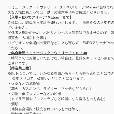
※ミュージック・アウトリーチはEXPOアリーナ”Matsuri”会場
ズな入場にあたっては、以下の注意事項をご確認くださいませ。
【入場～EXPOアリーナ”Matsuri”まで】
皆様には、関係者入場証を発行いたします。 ※博覧会の入場券
ざいません。
関係者入場証のため、パビリオンへの入館等はできませんので、20
博覧会に入場された際は、
パビリオンや会場内の売店などに立ち寄らず、EXPOアリーナ”Mats
ください。
ご集合時間：ミュージックアウトリーチ：10：30
※時間までにお越しいただけない場合は、登録をキャンセルさせ
ございます。
【持込禁止物】
※以下については、いかなる理由があろうとも持ち込むことはで
会場入り口で、破棄いただくことになります。
・火薬などの危険物
（花火、ガスボンベ、ライター、マッチなども含む）
・刃物・催涙スプレーなどの凶器
（カメラ三脚やゴルフクラブなど凶器になり得るものも含む）
・酒類
（博覧会会場内で販売されているものは除く）