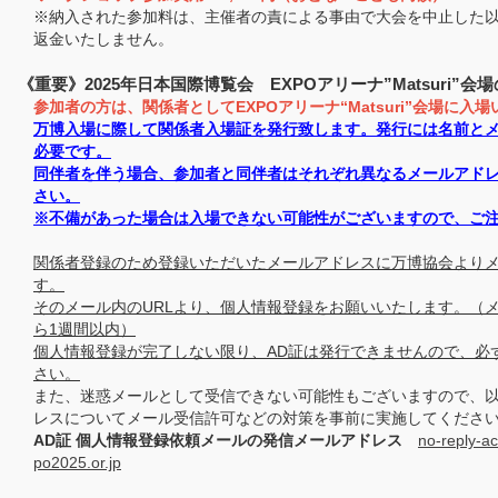
※納入された参加料は、主催者の責による事由で大会を中止した
返金いたしません。
《重要》2025年日本国際博覧会 EXPOアリーナ”Matsuri”
参加者の方は、関係者としてEXPOアリーナ“Matsuri”会場に入
万博入場に際して関係者入場証を発行致します。発行には名前と
必要です。
同伴者を伴う場合、参加者と同伴者はそれぞれ異なるメールアド
さい。
※不備があった場合は入場できない可能性がございますので、ご
関係者登録のため登録いただいたメールアドレスに万博協会より
す。
そのメール内のURLより、個人情報登録をお願いいたします。（
ら1週間以内）
個人情報登録が完了しない限り、AD証は発行できませんので、必
さい。
また、迷惑メールとして受信できない可能性もございますので、
レスについてメール受信許可などの対策を事前に実施してくださ
AD証 個人情報登録依頼メールの発信メールアドレス
no-reply-a
po2025.or.jp