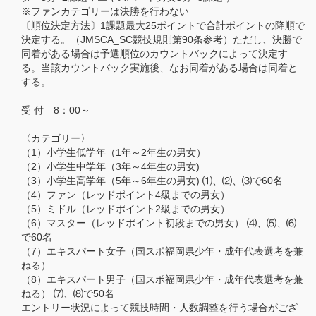
※ファンカテゴリーは決勝を行わない
〔順位決定方法〕1課題最大25ポイントで合計ポイントの降順で
決定する。（JMSCA_SC競技規則第90条参考）ただし、決勝で
同着がある場合は予選順位のカウントバックによって決定す
る。当該カウントバック実施後、なお同着がある場合は同着と
する。
受 付 8：00～
〈カテゴリー〉
（1）小学生低学年（1年～2年生の男女）
（2）小学生中学年（3年～4年生の男女)
（3）小学生高学年（5年～6年生の男女) ⑴、⑵、⑶で60名
（4）ファン（レッドポイント4級までの男女）
（5）ミドル（レッドポイント2級までの男女）
（6）マスター（レッドポイント初段までの男女） ⑷、⑸、⑹
で60名
（7）エキスパート女子（国スポ福岡県少年・成年代表選考を兼
ねる）
（8）エキスパート男子（国スポ福岡県少年・成年代表選考を兼
ねる） ⑺、⑻で50名
エントリー状況によって競技時間・人数調整を行う場合がござ