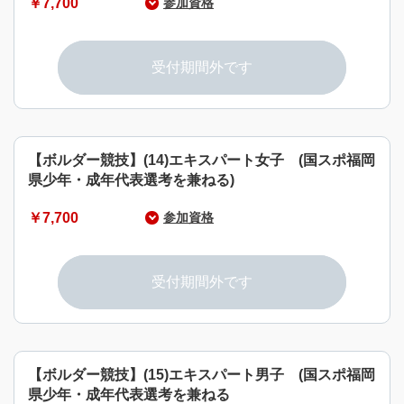
￥7,700
参加資格
レッドポイント初段までの男女
受付期間外です
【ボルダー競技】(14)エキスパート女子 (国スポ福岡
県少年・成年代表選考を兼ねる)
￥7,700
参加資格
6歳以上の女子
受付期間外です
【ボルダー競技】(15)エキスパート男子 (国スポ福岡
県少年・成年代表選考を兼ねる