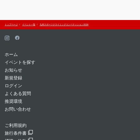
トップページ
イベント一覧
九州スポーツクライミングコンペティション2026
ホーム
イベントを探す
お知らせ
新規登録
ログイン
よくある質問
推奨環境
お問い合わせ
ご利用規約
旅行条件書