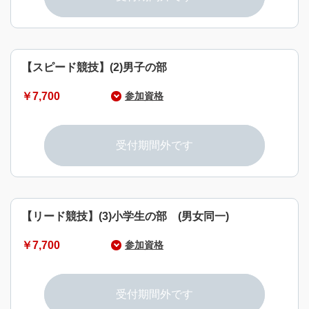
【スピード競技】(2)男子の部
￥7,700
参加資格
クライミング経験のある小学生以上の男子
受付期間外です
【リード競技】(3)小学生の部 (男女同一)
￥7,700
参加資格
クライミング経験のある小学生以上の男女
受付期間外です