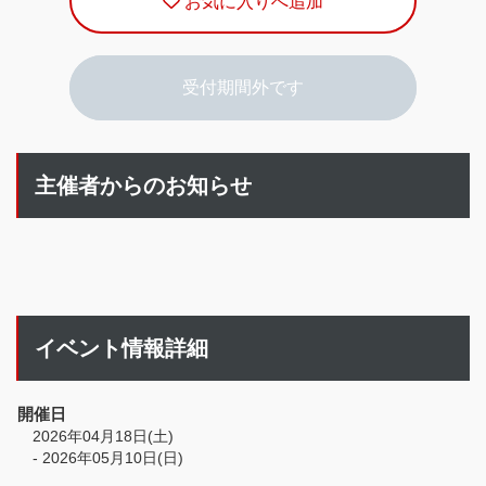
お気に入りへ追加
受付期間外です
主催者からのお知らせ
イベント情報詳細
開催日
2026年04月18日(土)
- 2026年05月10日(日)