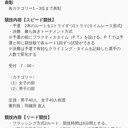
表彰
各カテゴリー1～3位まで表彰
競技内容【スピード競技】
・予選 2本のルートを1トライずつ2トライ(タイムレース形式)
・決勝 勝ち抜きトーナメント方式
※予選の前にプラクティスタイム（P. T.）を設ける。P. T.では予
選と同じ競技順で各ルート1回ずつ試登ができる
※決勝は予選で有効なクライミング・タイムを記録した選手の
人数で変化する
受付 7：00～
〈カテゴリー〉
（1）女子の部
（2）男子の部
定員：男子40人、女子40人程度
審判長：羽鎌田 直人
競技内容【リード競技】
・フラッシング方式2ルート 競技時間は6分間とする。