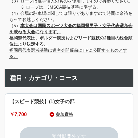
（3）ロープは選手個人のものを使用しますので持参ください。
※ ロープは、JMSCA競技基準に準ずる。
（4）会場の駐車場に関しては限りがありますので時間に余裕を
もってお越しください。
（5）
本大会は国民スポーツ大会の福岡県男子・女子代表選考会
を兼ねる大会になります。
福岡県代表は、ボルダー競技およびリード競技の2種目の総合順
位により決定する。
福岡県代表選考基準は選考会開催前にHPに公開するものとす
る。
種目・カテゴリ・コース
【スピード競技】(1)女子の部
￥7,700
参加資格
クライミング経験のある小学生以上の女子
受付期間外です