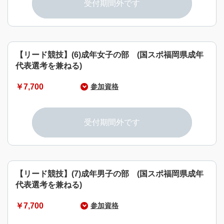
受付期間外です
【リード競技】(6)成年女子の部 (国スポ福岡県成年
代表選考を兼ねる)
￥7,700
参加資格
※2008年4月1日以前に生まれた方
受付期間外です
【リード競技】(7)成年男子の部 (国スポ福岡県成年
代表選考を兼ねる)
￥7,700
参加資格