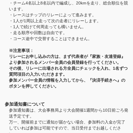
・チーム4名以上8名以内で編成し、20kmを走り、総合順位を競
います。
・レースはチップのリレーによって進みます。
・1人が1周以上走って次の走者にリレーします。
・1人で続けて何周走っても構いません。
・走る順序や回数は自由です。
・コース途中で交替することはできません。
※注意事項：
リレーにお申し込みの方は、まず代表者が『家族・友達登録』
より参加されるメンバー全員の会員登録を行ってください。
その後、リレーに出場される方全員にチェックを入れ、1名ずつ
質問項目の入力いただきます。
参加メンバー全員の情報を入力してから、『決済手続きへ』の
ボタンを押してください。
参加通知書について
参加通知書は、大会事務局より大会開催1週間から10日前ごろ発
送予定です。
万一、開催前までに通知が届かない場合、参加料の入金が完了
していれば参加は可能ですので、当日受付までお越しくださ